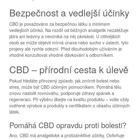
Bezpečnost a vedlejší účinky
CBD je považováno za bezpečnou látku s minimem
vedlejších účinků. Na rozdíl od běžných analgetik nezatěžuje
játra ani ledviny a nevzniká na něj závislost. U citlivějších
osob se může objevit mírná únava nebo sucho v ústech, tyto
projevy ale rychle odezní. Před dlouhodobým užíváním je
vhodné konzultovat vhodné dávkování s odborníkem.
CBD – přírodní cesta k úlevě
Pokud hledáte přirozený způsob, jak zmírnit bolest nebo
stres, může být CBD účinným pomocníkem. Pomáhá tělu
znovu nastolit rovnováhu, podporuje zdravý spánek a
regeneraci. Při výběru dbejte na kvalitu produktu – volte vždy
ověřené výrobce a produkty s certifikátem o obsahu účinných
látek.
Pomáhá CBD opravdu proti bolesti?
Ano, CBD má analgetické a protizánětlivé účinky. Ovlivňuje