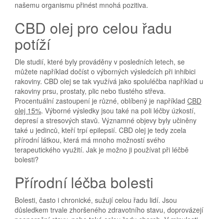
našemu organismu přinést mnohá pozitiva.
CBD olej pro celou řadu
potíží
Dle studií, které byly prováděny v posledních letech, se
můžete například dočíst o výborných výsledcích při inhibici
rakoviny. CBD olej se tak využívá jako spoluléčba například u
rakoviny prsu, prostaty, plic nebo tlustého střeva.
Procentuální zastoupení je různé, oblíbený je například
CBD
olej 15%
. Výborné výsledky jsou také na poli léčby úzkostí,
depresí a stresových stavů. Významné objevy byly učiněny
také u jedinců, kteří trpí epilepsií. CBD olej je tedy zcela
přírodní látkou, která má mnoho možností svého
terapeutického využití. Jak je možno ji používat při léčbě
bolesti?
Přírodní léčba bolesti
Bolesti, často i chronické, sužují celou řadu lidí. Jsou
důsledkem trvale zhoršeného zdravotního stavu, doprovázejí