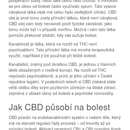
pooperační stavy, nebo také celou řadu chorob. V minulosti
se pro úlevu od bolesti často využívalo opium. Tato vysoce
návyková látka však má celou řadu vedlejších účinků. CBD
olej je proti tomu zcela přírodní látkou, která není návyková.
CBD olej vám tedy nenavodí pocit fyzické závislosti, jako
tomu může být i v případě morfinu. Možná i vám tato látka
pomůže překonat období, kdy vás sužuje bolest.
Kanabinoid je látka, která na rozdíl od THC není
psychoaktivní. Tato přírodní látka má mnohá terapeutická
využití, například ji lze používat při léčbě bolesti.
Kanabidiol, známý pod zkratkou CBD, je jednou z hlavních
látek obsažených v rostlině konopí. Na rozdíl od THC
nepůsobí psychoaktivně, a proto je jeho užívání v České
republice legální. V posledních letech si CBD získává stále
větší oblibu díky svým pozitivním účinkům na lidské zdraví,
zejména v oblasti úlevy od bolesti a psychické rovnováhy.
Jak CBD působí na bolest
CBD působí na endokanabinoidní systém v našem těle, který
má na starosti regulaci řady procesů – od imunity až po
vnímání bolesti. Aktivací receptorů CB1 a CB2 pomáhá tlumit