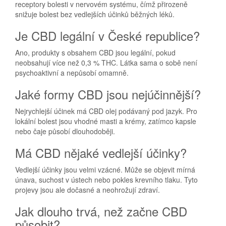
receptory bolesti v nervovém systému, čímž přirozeně
snižuje bolest bez vedlejších účinků běžných léků.
Je CBD legální v České republice?
Ano, produkty s obsahem CBD jsou legální, pokud
neobsahují více než 0,3 % THC. Látka sama o sobě není
psychoaktivní a nepůsobí omamně.
Jaké formy CBD jsou nejúčinnější?
Nejrychlejší účinek má CBD olej podávaný pod jazyk. Pro
lokální bolest jsou vhodné masti a krémy, zatímco kapsle
nebo čaje působí dlouhodoběji.
Má CBD nějaké vedlejší účinky?
Vedlejší účinky jsou velmi vzácné. Může se objevit mírná
únava, suchost v ústech nebo pokles krevního tlaku. Tyto
projevy jsou ale dočasné a neohrožují zdraví.
Jak dlouho trvá, než začne CBD
působit?