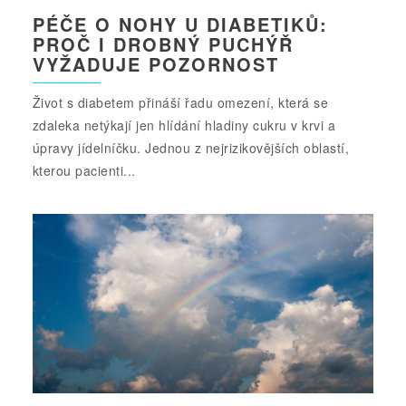
PÉČE O NOHY U DIABETIKŮ:
PROČ I DROBNÝ PUCHÝŘ
VYŽADUJE POZORNOST
Život s diabetem přináší řadu omezení, která se
zdaleka netýkají jen hlídání hladiny cukru v krvi a
úpravy jídelníčku. Jednou z nejrizikovějších oblastí,
kterou pacienti...