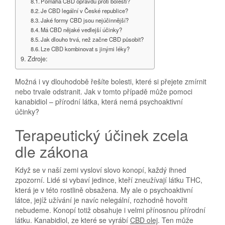
Pomáhá CBD opravdu proti bolesti?
Je CBD legální v České republice?
Jaké formy CBD jsou nejúčinnější?
Má CBD nějaké vedlejší účinky?
Jak dlouho trvá, než začne CBD působit?
Lze CBD kombinovat s jinými léky?
Zdroje:
Možná i vy dlouhodobě řešíte bolesti, které si přejete zmírnit
nebo trvale odstranit. Jak v tomto případě může pomoci
kanabidiol – přírodní látka, která nemá psychoaktivní
účinky?
Terapeutický účinek zcela
dle zákona
Když se v naší zemi vysloví slovo konopí, každý ihned
zpozorní. Lidé si vybaví jedince, kteří zneužívají látku THC,
která je v této rostlině obsažena. My ale o psychoaktivní
látce, jejíž užívání je navíc nelegální, rozhodně hovořit
nebudeme. Konopí totiž obsahuje i velmi přínosnou přírodní
látku. Kanabidiol, ze které se vyrábí
CBD olej
. Ten může