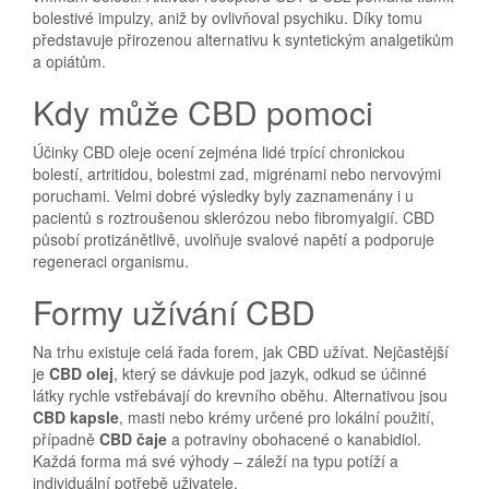
bolestivé impulzy, aniž by ovlivňoval psychiku. Díky tomu
představuje přirozenou alternativu k syntetickým analgetikům
a opiátům.
Kdy může CBD pomoci
Účinky CBD oleje ocení zejména lidé trpící chronickou
bolestí, artritidou, bolestmi zad, migrénami nebo nervovými
poruchami. Velmi dobré výsledky byly zaznamenány i u
pacientů s roztroušenou sklerózou nebo fibromyalgií. CBD
působí protizánětlivě, uvolňuje svalové napětí a podporuje
regeneraci organismu.
Formy užívání CBD
Na trhu existuje celá řada forem, jak CBD užívat. Nejčastější
je
CBD olej
, který se dávkuje pod jazyk, odkud se účinné
látky rychle vstřebávají do krevního oběhu. Alternativou jsou
CBD kapsle
, masti nebo krémy určené pro lokální použití,
případně
CBD čaje
a potraviny obohacené o kanabidiol.
Každá forma má své výhody – záleží na typu potíží a
individuální potřebě uživatele.