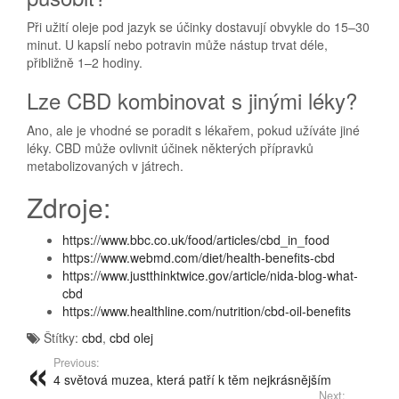
Při užití oleje pod jazyk se účinky dostavují obvykle do 15–30
minut. U kapslí nebo potravin může nástup trvat déle,
přibližně 1–2 hodiny.
Lze CBD kombinovat s jinými léky?
Ano, ale je vhodné se poradit s lékařem, pokud užíváte jiné
léky. CBD může ovlivnit účinek některých přípravků
metabolizovaných v játrech.
Zdroje:
https://www.bbc.co.uk/food/articles/cbd_in_food
https://www.webmd.com/diet/health-benefits-cbd
https://www.justthinktwice.gov/article/nida-blog-what-
cbd
https://www.healthline.com/nutrition/cbd-oil-benefits
Štítky:
cbd
,
cbd olej
Previous:
4 světová muzea, která patří k těm nejkrásnějším
Next: