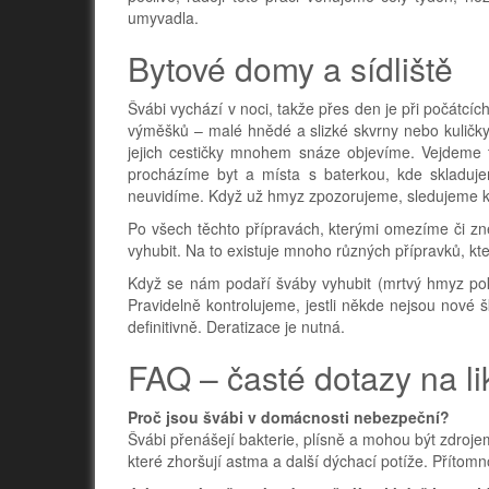
umyvadla.
Bytové domy a sídliště
Švábi vychází v noci, takže přes den je při počátcí
výměšků – malé hnědé a slizké skvrny nebo kuličky.
jejich cestičky mnohem snáze objevíme. Vejdeme 
procházíme byt a místa s baterkou, kde skladuje
neuvidíme. Když už hmyz zpozorujeme, sledujeme k
Po všech těchto přípravách, kterými omezíme či z
vyhubit. Na to existuje mnoho různých přípravků, k
Když se nám podaří šváby vyhubit (mrtvý hmyz pok
Pravidelně kontrolujeme, jestli někde nejsou nové š
definitivně. Deratizace je nutná.
FAQ – časté dotazy na li
Proč jsou švábi v domácnosti nebezpeční?
Švábi přenášejí bakterie, plísně a mohou být zdroje
které zhoršují astma a další dýchací potíže. Přítomn