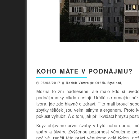
KOHO MÁTE V PODNÁJMU?
05/03/2017
Radek Vávra
Off
Bydlení
,
Možná to zní nadneseně, ale málo kdo si uvědo
podnájemníky nikdo nestojí. Určitě se nenajde ně
tvora, jde zde hlavně o zdraví. Tito malí brouci seb
zbytky tělíček jsou velmi silným alergenem. Proto 
pokusit vyhubit. A o tom, jak při likvidaci hmyzu post
Když objevíme první šváby v bytě nebo domě, měli
spáry a škvíry. Zvýšenou pozornost věnujeme pot
pečlivě, raději této práci věnujeme celý týden, 