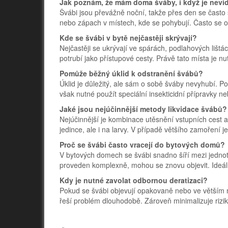
Jak poznám, že mám doma šváby, i když je nevi
Švábi jsou převážně noční, takže přes den se často 
nebo zápach v místech, kde se pohybují. Často se o
Kde se švábi v bytě nejčastěji skrývají?
Nejčastěji se ukrývají ve spárách, podlahových lištá
potrubí jako přístupové cesty. Právě tato místa je nu
Pomůže běžný úklid k odstranění švábů?
Úklid je důležitý, ale sám o sobě šváby nevyhubí. Pom
však nutné použít speciální insekticidní přípravky 
Jaké jsou nejúčinnější metody likvidace švábů?
Nejúčinnější je kombinace utěsnění vstupních cest a 
jedince, ale i na larvy. V případě většího zamoření 
Proč se švábi často vracejí do bytových domů?
V bytových domech se švábi snadno šíří mezi jednot
proveden komplexně, mohou se znovu objevit. Ideál
Kdy je nutné zavolat odbornou deratizaci?
Pokud se švábi objevují opakovaně nebo ve větším mn
řeší problém dlouhodobě. Zároveň minimalizuje rizik