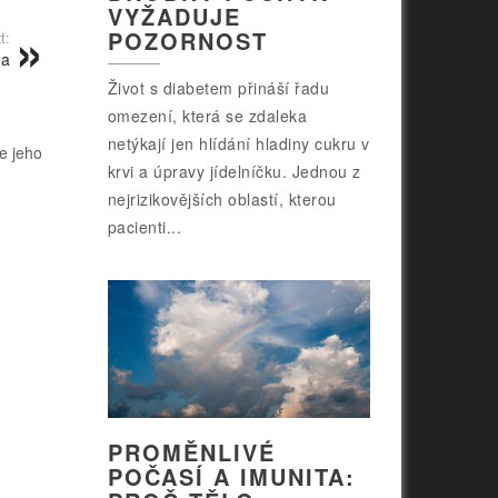
VYŽADUJE
POZORNOST
t:
na
Život s diabetem přináší řadu
omezení, která se zdaleka
netýkají jen hlídání hladiny cukru v
e jeho
krvi a úpravy jídelníčku. Jednou z
nejrizikovějších oblastí, kterou
pacienti...
PROMĚNLIVÉ
POČASÍ A IMUNITA: