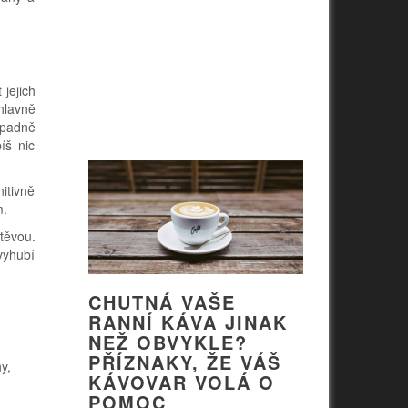
jejich
hlavně
ípadně
íš nic
itivně
m.
těvou.
 vyhubí
CHUTNÁ VAŠE
RANNÍ KÁVA JINAK
NEŽ OBVYKLE?
PŘÍZNAKY, ŽE VÁŠ
y,
KÁVOVAR VOLÁ O
POMOC