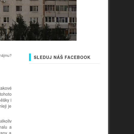
dnájmu?
SLEDUJ NÁŠ FACEBOOK
takové
tohoto
měšky i
eji je
ékoliv
malu a
vany a