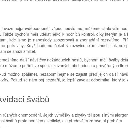
ch invaze nejpravděpodobněji vůbec neuvidíme, můžeme si ale všimnout 
 Takže bychom měli udělat několik nočních kontrol, díky kterým je a 
tam, kde jsme je naposledy zpozorovali a znenadání rozsvítíme. Př
me potraviny. Když budeme čekat v rozsvícené místnosti, tak nejsp
am se snaží zmizet.
nemožníme další návštěvy nežádoucích hostů, bychom měli šváby defin
teré můžeme pořídit ve specializovaných obchodech u prověřených fire
ud možno spálíme), nezapomínejme se zajistit před jejich další návš
kvíry. Pokud se nám boj nezdařil, je lepší zavolat odborníka, který je
kvidaci švábů
m různých onemocnění. Jejich výměšky a zbytky těl jsou silnými alergen
ost švábů proto není jen estetický, ale především zdravotní problém.