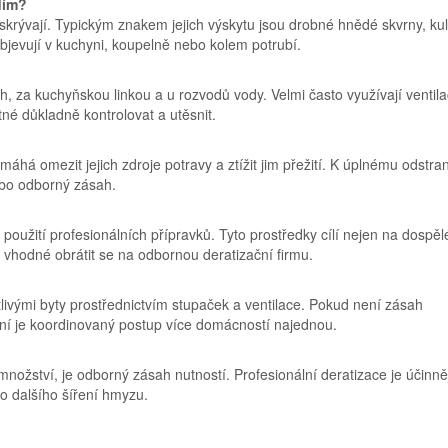
dím?
skrývají. Typickým znakem jejich výskytu jsou drobné hnědé skvrny, kul
bjevují v kuchyni, koupelně nebo kolem potrubí.
ch, za kuchyňskou linkou a u rozvodů vody. Velmi často využívají ventila
tné důkladně kontrolovat a utěsnit.
áhá omezit jejich zdroje potravy a ztížit jim přežití. K úplnému odstran
nebo odborný zásah.
použití profesionálních přípravků. Tyto prostředky cílí nejen na dospěl
je vhodné obrátit se na odbornou deratizační firmu.
livými byty prostřednictvím stupaček a ventilace. Pokud není zásah
ní je koordinovaný postup více domácností najednou.
ožství, je odborný zásah nutností. Profesionální deratizace je účinně
o dalšího šíření hmyzu.