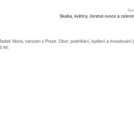
Nex
Skalka, květiny, čerstvé ovoce a zeleni
adek Vávra, narozen v Praze. Obor: podnikání, bydlení a investování j
 let.