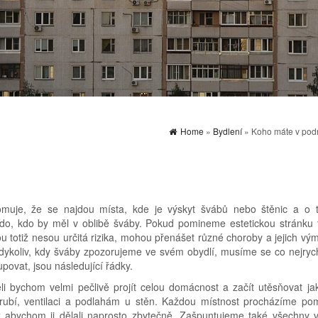
Home
»
Bydlení
» Koho máte v po
muje, že se najdou místa, kde je výskyt švábů nebo štěnic a o 
kdo, kdo by měl v oblibě šváby. Pokud pomineme estetickou stránku 
ou totiž nesou určitá rizika, mohou přenášet různé choroby a jejich vý
kdykoliv, kdy šváby zpozorujeme ve svém obydlí, musíme se co nejrychl
upovat, jsou následující řádky.
 bychom velmi pečlivě projít celou domácnost a začít utěsňovat jak
rubí, ventilaci a podlahám u stěn. Každou místnost procházíme po
než abychom ji dělali naprosto zbytečně. Zašpuntujeme také všechny 