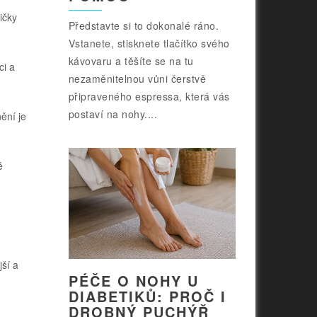
ičky
Představte si to dokonalé ráno.
Vstanete, stisknete tlačítko svého
kávovaru a těšíte se na tu
ci a
nezaměnitelnou vůni čerstvě
připraveného espressa, která vás
postaví na nohy....
ění je
é
jší a
PÉČE O NOHY U
DIABETIKŮ: PROČ I
DROBNÝ PUCHÝŘ