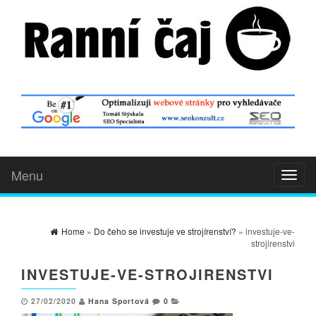
Menu
Toggl
naviga
Home
»
Do čeho se investuje ve strojírenství?
» investuje-ve-
strojirenstvi
INVESTUJE-VE-STROJIRENSTVI
27/02/2020
Hana Sportová
0